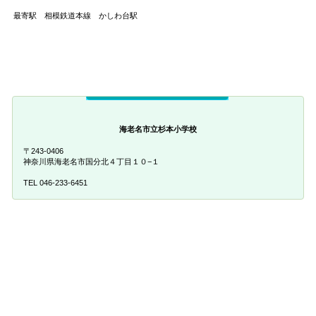
最寄駅 相模鉄道本線 かしわ台駅
海老名市立杉本小学校
〒243-0406
神奈川県海老名市国分北４丁目１０−１
TEL 046-233-6451